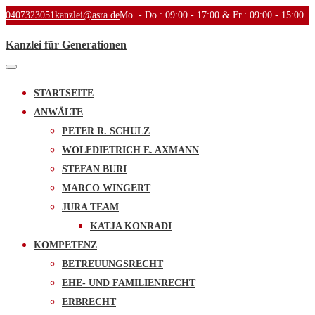
0407323051
kanzlei@asra.de
Mo. - Do.: 09:00 - 17:00 & Fr.: 09:00 - 15:00
Kanzlei für Generationen
Toggle
navigation
STARTSEITE
ANWÄLTE
PETER R. SCHULZ
WOLFDIETRICH E. AXMANN
STEFAN BURI
MARCO WINGERT
JURA TEAM
KATJA KONRADI
KOMPETENZ
BETREUUNGSRECHT
EHE- UND FAMILIENRECHT
ERBRECHT