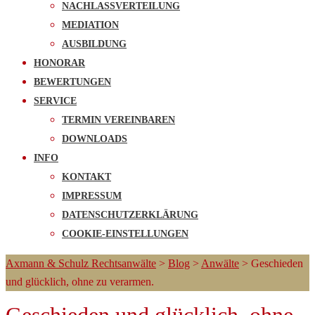
NACHLASSVERTEILUNG
MEDIATION
AUSBILDUNG
HONORAR
BEWERTUNGEN
SERVICE
TERMIN VEREINBAREN
DOWNLOADS
INFO
KONTAKT
IMPRESSUM
DATENSCHUTZERKLÄRUNG
COOKIE-EINSTELLUNGEN
Axmann & Schulz Rechtsanwälte
>
Blog
>
Anwälte
>
Geschieden
und glücklich, ohne zu verarmen.