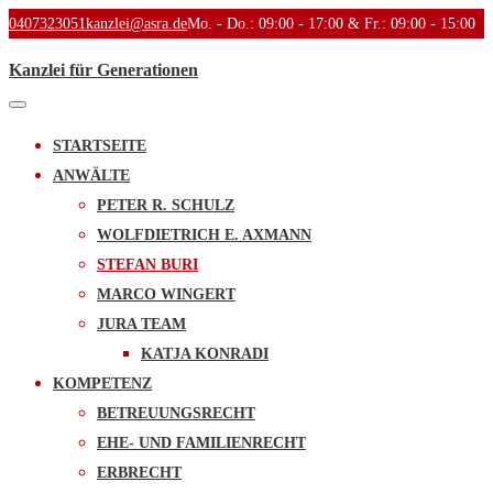
0407323051
kanzlei@asra.de
Mo. - Do.: 09:00 - 17:00 & Fr.: 09:00 - 15:00
Kanzlei für Generationen
Toggle
navigation
STARTSEITE
ANWÄLTE
PETER R. SCHULZ
WOLFDIETRICH E. AXMANN
STEFAN BURI
MARCO WINGERT
JURA TEAM
KATJA KONRADI
KOMPETENZ
BETREUUNGSRECHT
EHE- UND FAMILIENRECHT
ERBRECHT