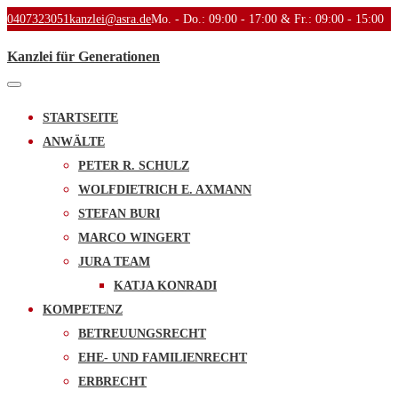
0407323051
kanzlei@asra.de
Mo. - Do.: 09:00 - 17:00 & Fr.: 09:00 - 15:00
Kanzlei für Generationen
Toggle
navigation
STARTSEITE
ANWÄLTE
PETER R. SCHULZ
WOLFDIETRICH E. AXMANN
STEFAN BURI
MARCO WINGERT
JURA TEAM
KATJA KONRADI
KOMPETENZ
BETREUUNGSRECHT
EHE- UND FAMILIENRECHT
ERBRECHT